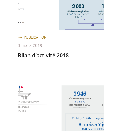
après
avant
PUBLICATION
3 mars 2019
Bilan d'activité 2018
Bilan
annuel
2019